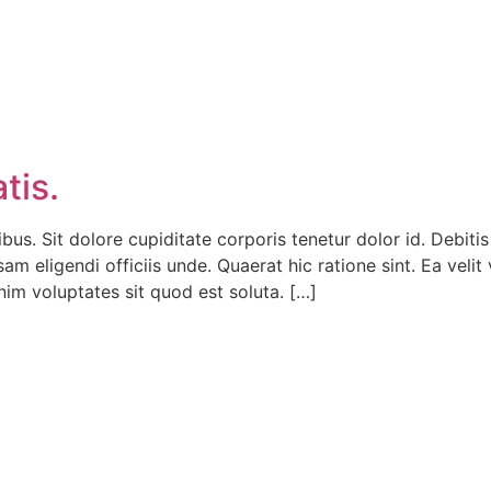
tis.
ibus. Sit dolore cupiditate corporis tenetur dolor id. Debiti
am eligendi officiis unde. Quaerat hic ratione sint. Ea velit 
nim voluptates sit quod est soluta. […]